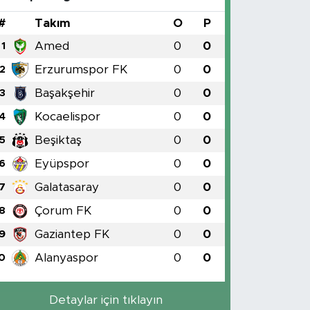
#
Takım
O
P
Amed
0
0
1
Erzurumspor FK
0
0
2
Başakşehir
0
0
3
Kocaelispor
0
0
4
Beşiktaş
0
0
5
Eyüpspor
0
0
6
Galatasaray
0
0
7
Çorum FK
0
0
8
Gaziantep FK
0
0
9
Alanyaspor
0
0
0
Detaylar için tıklayın