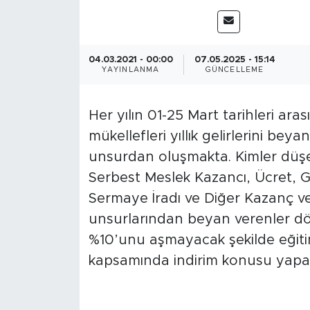
Magazin
Özel Haber
04.03.2021 - 00:00
07.05.2025 - 15:14
YAYINLANMA
GÜNCELLEME
Politika
Her yılın 01-25 Mart tarihleri ara
Resmi İlanlar
mükellefleri yıllık gelirlerini bey
unsurdan oluşmakta. Kimler düşebi
Sağlık
Serbest Meslek Kazancı, Ücret, 
Sermaye İradı ve Diğer Kazanç ve
Spor
unsurlarından beyan verenler dön
Turizm
%10’unu aşmayacak şekilde eğitim
kapsamında indirim konusu yapab