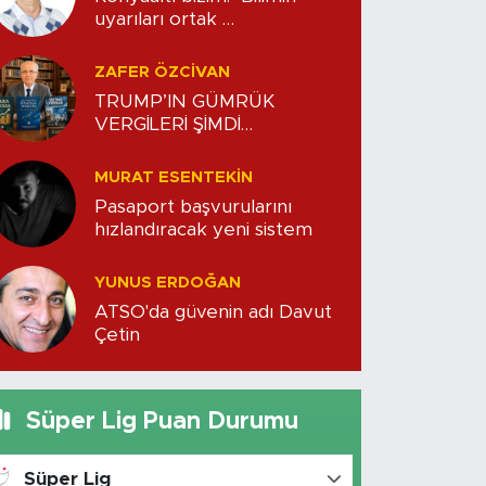
uyarıları ortak
sorumluluğumuzdur
ZAFER ÖZCIVAN
TRUMP’IN GÜMRÜK
VERGİLERİ ŞİMDİ
ŞİRKETLERE GERİ
DÖNÜYOR
MURAT ESENTEKIN
Pasaport başvurularını
hızlandıracak yeni sistem
YUNUS ERDOĞAN
ATSO'da güvenin adı Davut
Çetin
Süper Lig Puan Durumu
Süper Lig