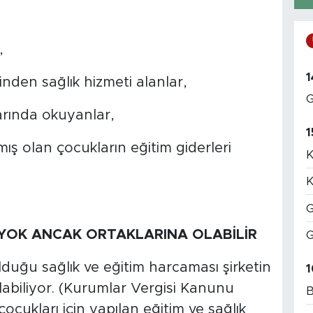
r,
1
nden sağlık hizmeti alanlar,
G
arında okuyanlar,
1
ış olan çocukların eğitim giderleri
K
K
G
 YOK ANCAK ORTAKLARINA OLABİLİR
G
olduğu sağlık ve eğitim harcaması şirketin
1
abiliyor. (Kurumlar Vergisi Kanunu
B
çocukları için yapılan eğitim ve sağlık