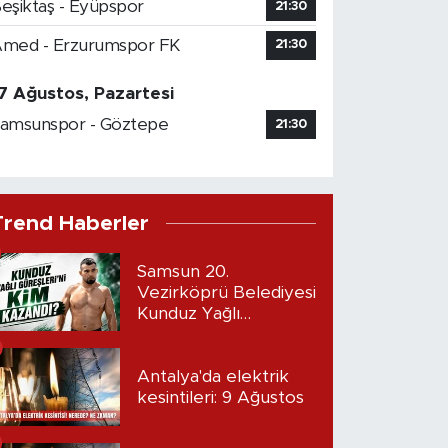
eşiktaş - Eyüpspor
21:30
med - Erzurumspor FK
21:30
7 Ağustos, Pazartesi
amsunspor - Göztepe
21:30
Trend Haberler
Samsun 20.
Vezirköprü Belediyesi
Kunduz Yağlı
Güreşleri’ni kim
kazandı?
Antalya'da elektrik
kesintileri: 9 Ağustos