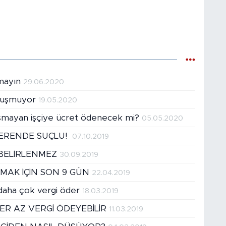
lmayın
29.06.2020
Uyuşmuyor
19.05.2020
ışmayan işçiye ücret ödenecek mi?
05.05.2020
TERENDE SUÇLU!
07.10.2019
 BELİRLENMEZ
30.09.2019
MAK İÇİN SON 9 GÜN
22.04.2019
 daha çok vergi öder
18.03.2019
ER AZ VERGİ ÖDEYEBİLİR
11.03.2019