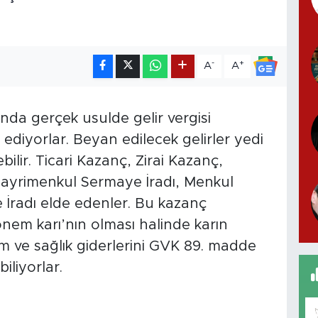
-
+
A
A
sında gerçek usulde gelir vergisi
an ediyorlar. Beyan edilecek gelirler yedi
lir. Ticari Kazanç, Zirai Kazanç,
Gayrimenkul Sermaye İradı, Menkul
 İradı elde edenler. Bu kazanç
em karı’nın olması halinde karın
 ve sağlık giderlerini GVK 89. madde
iliyorlar.