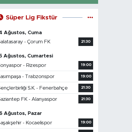
Süper Lig Fikstür
4 Ağustos, Cuma
alatasaray - Çorum FK
21:30
5 Ağustos, Cumartesi
onyaspor - Rizespor
19:00
asımpaşa - Trabzonspor
19:00
ençlerbirliği S.K. - Fenerbahçe
21:30
aziantep FK - Alanyaspor
21:30
6 Ağustos, Pazar
aşakşehir - Kocaelispor
19:00