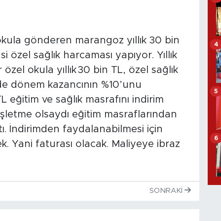
okula gönderen marangoz yıllık 30 bin
4
i özel sağlık harcaması yapıyor. Yıllık
 özel okula yıllık 30 bin TL, özel sağlık
de dönem kazancının %10’unu
5
 eğitim ve sağlık masrafını indirim
işletme olsaydı eğitim masraflarından
. İndirimden faydalanabilmesi için
6
k. Yani faturası olacak. Maliyeye ibraz
SONRAKI