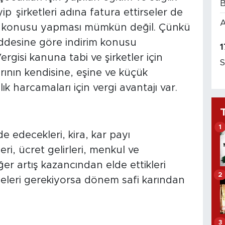
B
p şirketleri adına fatura ettirseler de
A
rim konusu yapması mümkün değil. Çünkü
ddesine göre indirim konusu
1
ergisi kanuna tabi ve şirketler için
S
arının kendisine, eşine ve küçük
ık harcamaları için vergi avantajı var.
1
de edecekleri, kira, kar payı
eri, ücret gelirleri, menkul ve
er artış kazancından elde ettikleri
2
eleri gerekiyorsa dönem safi karından
3