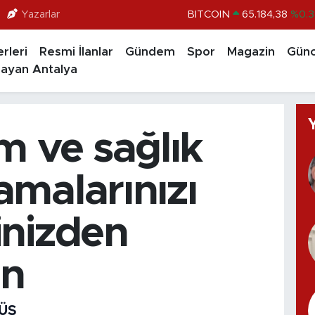
Yazarlar
BITCOIN
65.184,38
%0.3
DOLAR
47,7239
%0.0
rleri
Resmi İlanlar
Gündem
Spor
Magazin
Günc
EURO
55,1823
%-0.0
ayan Antalya
STERLİN
64,4329
%-0.0
GRAM ALTIN
6664.02
%0.0
m ve sağlık
BİST100
13.779
%-1
amalarınızı
inizden
ün
ÜŞ