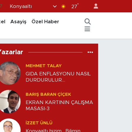
°
Konyaaltı
7
27
1
el
Asayiş
Özel Haber
6
2
5
Yazarlar
4
MEHMET TALAY
GIDA ENFLASYONU NASIL
DURDURULUR…
BARIŞ BARAN ÇİÇEK
EKRAN KARTININ ÇALIŞMA
MASASI-3
İZZET ÜNLÜ
Konyaaltı bizim. Bilimin