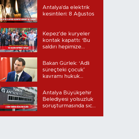
Antalya'da elektrik
kesintileri: 8 Ağustos
Kepez’de kuryeler
kontak kapattı: ‘Bu
saldırı hepimize
yapıldı’
Bakan Gürlek: ‘Adli
süreçteki çocuk’
kavramı hukuk
sistemimize
kazandırıldı
Antalya Büyükşehir
Belediyesi yolsuzluk
soruşturmasında sıcak
gelişme: 2 isim
yeniden gözaltına
alındı