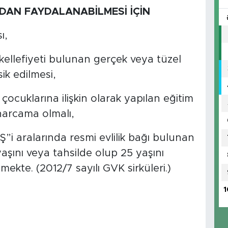
DAN FAYDALANABİLMESİ İÇİN
sı,
kellefiyeti bulunan gerçek veya tüzel
sik edilmesi,
 çocuklarına ilişkin olarak yapılan eğitim
 harcama olmalı,
Ş”i aralarında resmi evlilik bağı bulunan
yaşını veya tahsilde olup 25 yaşını
ekte. (2012/7 sayılı GVK sirküleri.)
1