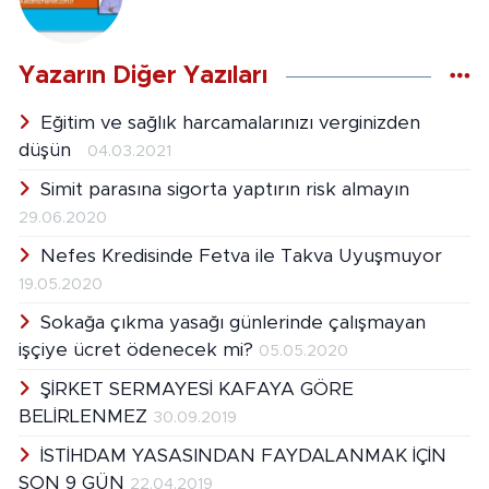
Yazarın Diğer Yazıları
Eğitim ve sağlık harcamalarınızı verginizden
düşün
04.03.2021
Simit parasına sigorta yaptırın risk almayın
29.06.2020
Nefes Kredisinde Fetva ile Takva Uyuşmuyor
19.05.2020
Sokağa çıkma yasağı günlerinde çalışmayan
işçiye ücret ödenecek mi?
05.05.2020
ŞİRKET SERMAYESİ KAFAYA GÖRE
BELİRLENMEZ
30.09.2019
İSTİHDAM YASASINDAN FAYDALANMAK İÇİN
SON 9 GÜN
22.04.2019