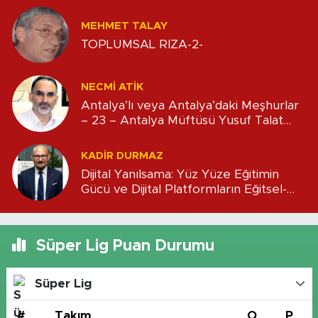
MEHMET TALAY
TOPLUMSAL RIZA-2-
NECMI ATİK
Antalya’lı veya Antalya’daki Meşhurlar
– 23 – Antalya Müftüsü Yusuf Talat
Efendi
KADIR DURMAZ
Dijital Yanılsama: Yüz Yüze Eğitimin
Gücü ve Dijital Platformların Eğitsel-
Mali Boyutu
Süper Lig Puan Durumu
Süper Lig
#
Takım
O
P