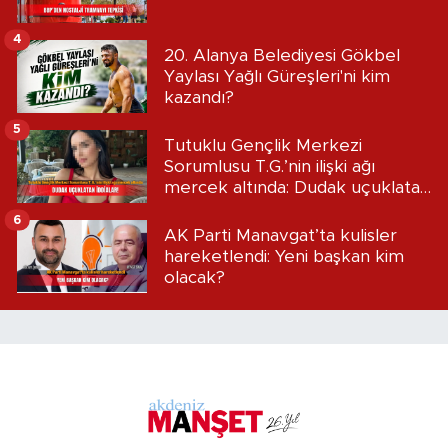
4
20. Alanya Belediyesi Gökbel
Yaylası Yağlı Güreşleri'ni kim
kazandı?
5
Tutuklu Gençlik Merkezi
Sorumlusu T.G.’nin ilişki ağı
mercek altında: Dudak uçuklatan
iddialar!
6
AK Parti Manavgat’ta kulisler
hareketlendi: Yeni başkan kim
olacak?