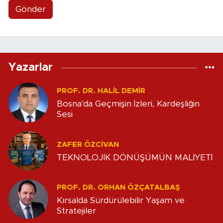
Gönder
Yazarlar
PROF. DR. HALIL DEMIR
Bosna'da Geçmişin İzleri, Kardeşliğin
Sesi
ZAFER ÖZCIVAN
TEKNOLOJİK DÖNÜŞÜMÜN MALİYETİ
PROF. DR. ORHAN ÖZÇATALBAŞ
Kırsalda Sürdürülebilir Yaşam ve
Stratejiler