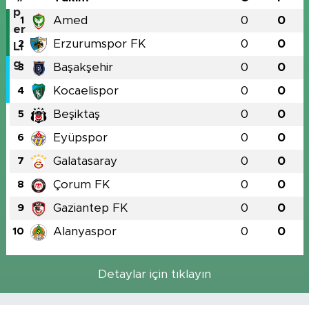
Amed
0
0
1
Erzurumspor FK
0
0
2
Başakşehir
0
0
3
Kocaelispor
0
0
4
Beşiktaş
0
0
5
Eyüpspor
0
0
6
Galatasaray
0
0
7
Çorum FK
0
0
8
Gaziantep FK
0
0
9
Alanyaspor
0
0
10
Detaylar için tıklayın