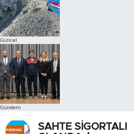
Magazin
Özel Haber
Güncel
Politika
Resmi İlanlar
Sağlık
Spor
Turizm
Gündem
SAHTE SİGORTALI