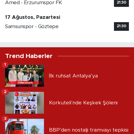
Amed - Erzurumspor FK
21:30
17 Ağustos, Pazartesi
Samsunspor - Göztepe
21:30
Trend Haberler
1
İlk ruhsat Antalya’ya
2
Korkuteli’nde Keşkek Şöleni
3
BBP’den nostalji tramvayı tepkisi