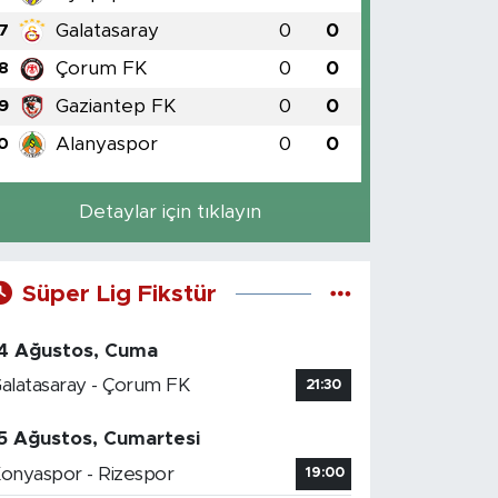
Galatasaray
0
0
7
Çorum FK
0
0
8
Gaziantep FK
0
0
9
Alanyaspor
0
0
0
Detaylar için tıklayın
Süper Lig Fikstür
4 Ağustos, Cuma
alatasaray - Çorum FK
21:30
5 Ağustos, Cumartesi
onyaspor - Rizespor
19:00