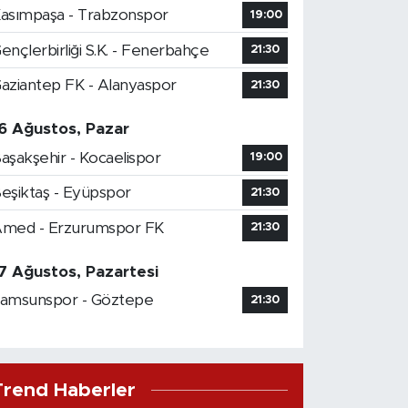
asımpaşa - Trabzonspor
19:00
ençlerbirliği S.K. - Fenerbahçe
21:30
aziantep FK - Alanyaspor
21:30
6 Ağustos, Pazar
aşakşehir - Kocaelispor
19:00
eşiktaş - Eyüpspor
21:30
med - Erzurumspor FK
21:30
7 Ağustos, Pazartesi
amsunspor - Göztepe
21:30
Trend Haberler