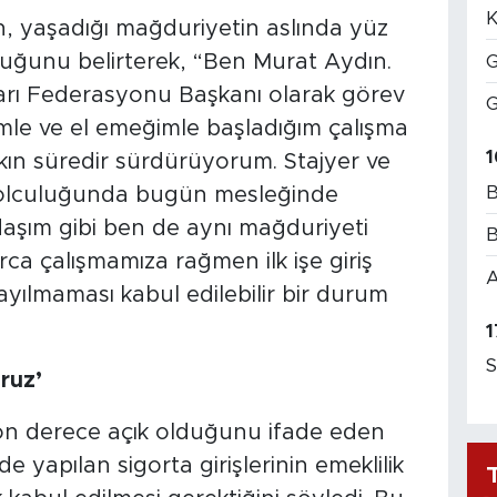
K
 yaşadığı mağduriyetin aslında yüz
lduğunu belirterek, “Ben Murat Aydın.
G
rları Federasyonu Başkanı olarak görev
G
mle ve el emeğimle başladığım çalışma
1
kın süredir sürdürüyorum. Stajyer ve
B
 yolculuğunda bugün mesleğinde
aşım gibi ben de aynı mağduriyeti
B
a çalışmamıza rağmen ilk işe giriş
A
sayılmaması kabul edilebilir bir durum
1
S
oruz’
on derece açık olduğunu ifade eden
e yapılan sigorta girişlerinin emeklilik