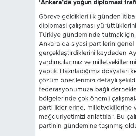
‘Ankara’da yoğun diplomasi trafi
Göreve geldikleri ilk günden itib
diplomasi çalışması yürüttükleri
Türkiye gündeminde tutmak için ö
Ankara’da siyasi partilerin genel
gerçekleştirdiklerini kaydeden A
yardımcılarımız ve milletvekilleri
yaptık. Hazırladığımız dosyaları
çözüm önerilerimizi detaylı şekil
federasyonumuza bağlı derneklerim
bölgelerinde çok önemli çalışmala
parti liderlerine, milletvekillerine
mağduriyetimizi anlattılar. Bu ç
partinin gündemine taşınmış oldu”