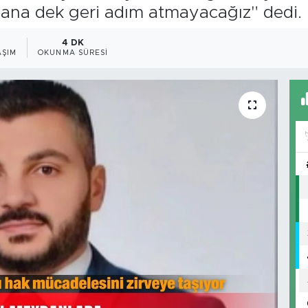
lana dek geri adım atmayacağız" dedi.
4 DK
AŞIM
OKUNMA SÜRESI