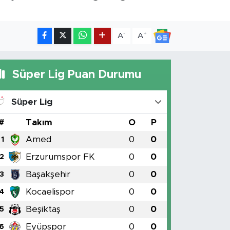
-
+
A
A
Süper Lig Puan Durumu
Süper Lig
#
Takım
O
P
Amed
0
0
1
Erzurumspor FK
0
0
2
Başakşehir
0
0
3
Kocaelispor
0
0
4
Beşiktaş
0
0
5
Eyüpspor
0
0
6