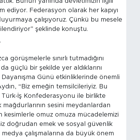
tık. Bunun yanında devletimizin ilgili
m ediyor. Federasyon olarak her kapıyı
 duyurmaya çalışıyoruz. Çünkü bu mesele
ilendiriyor” şeklinde konuştu.
’
a görüşmelerle sınırlı tutmadığını
 güçlü bir şekilde yer aldıklarını
ve Dayanışma Günü etkinliklerinde önemli
 Aydın, “Biz emeğin temsilcileriyiz. Bu
Türk-İş Konfederasyonu ile birlikte
klık mağdurlarının sesini meydanlardan
an kesimlerle omuz omuza mücadelemizi
iz doğrudan emek ve sosyal güvenlik
n medya çalışmalarına da büyük önem