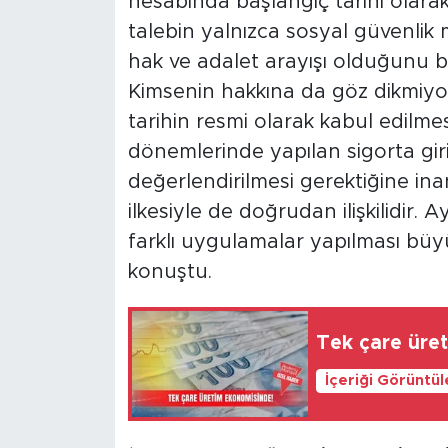
hesabında başlangıç tarihi olarak
talebin yalnızca sosyal güvenlik
hak ve adalet arayışı olduğunu be
Kimsenin hakkına da göz dikmiyo
tarihin resmi olarak kabul edilmesi
dönemlerinde yapılan sigorta gir
değerlendirilmesi gerektiğine ina
ilkesiyle de doğrudan ilişkilidir. 
farklı uygulamalar yapılması büy
konuştu.
Tek çare üre
İçeriği Görüntü