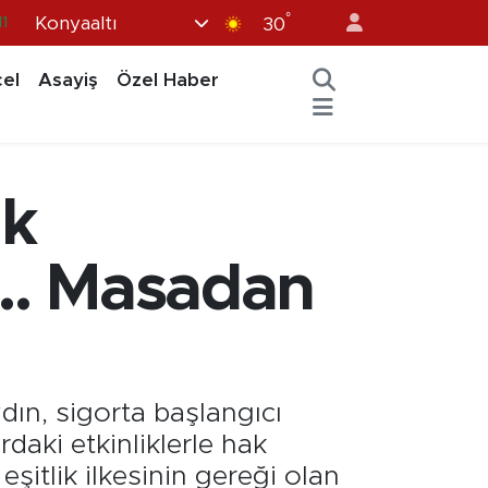
11
°
Konyaaltı
30
8
el
Asayiş
Özel Haber
2
8
3
ak
4
... Masadan
dın, sigorta başlangıcı
daki etkinliklerle hak
 eşitlik ilkesinin gereği olan