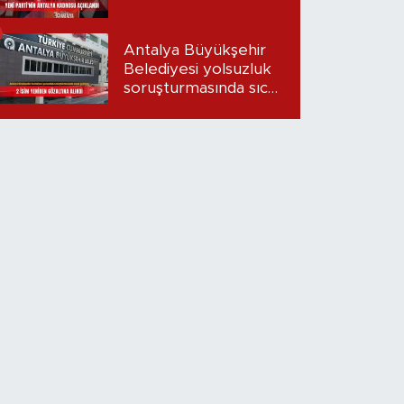
Antalya Büyükşehir
Belediyesi yolsuzluk
soruşturmasında sıcak
gelişme: 2 isim
yeniden gözaltına
alındı