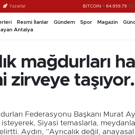
BITCOIN
64.959,79
%1.
Yazarlar
DOLAR
47,7436
%0.1
rleri
Resmi İlanlar
Gündem
Spor
Magazin
Günc
EURO
55,2510
%0.3
ayan Antalya
STERLİN
64,4811
%0.3
GRAM ALTIN
6660.55
%0.0
klık mağdurları h
BİST100
13.779
%-1
 zirveye taşıyor
ağdurları Federasyonu Başkanı Murat Ay
isteyerek, Siyasi temaslarla, meydanlar
lirtti. Aydın, "Ayrıcalık değil, anayasal