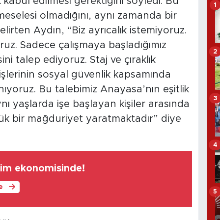
 kabul edilmesi gerektiğini söyledi. Bu
1
 meselesi olmadığını, aynı zamanda bir
lirten Aydın, “Biz ayrıcalık istemiyoruz.
ruz. Sadece çalışmaya başladığımız
2
ni talep ediyoruz. Staj ve çıraklık
işlerinin sosyal güvenlik kapsamında
nıyoruz. Bu talebimiz Anayasa’nın eşitlik
3
Aynı yaşlarda işe başlayan kişiler arasında
ük bir mağduriyet yaratmaktadır” diye
4
tim ekonomisinde!
le
5