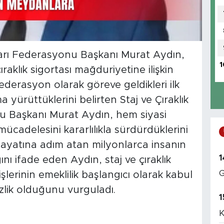
rları Federasyonu Başkanı Murat Aydın,
1
raklık sigortası mağduriyetine ilişkin
derasyon olarak göreve geldikleri ilk
yürüttüklerini belirten Staj ve Çıraklık
u Başkanı Murat Aydın, hem siyasi
adelesini kararlılıkla sürdürdüklerini
hayatına adım atan milyonlarca insanın
1
ını ifade eden Aydın, staj ve çıraklık
G
lerinin emeklilik başlangıcı olarak kabul
zlik olduğunu vurguladı.
1
K