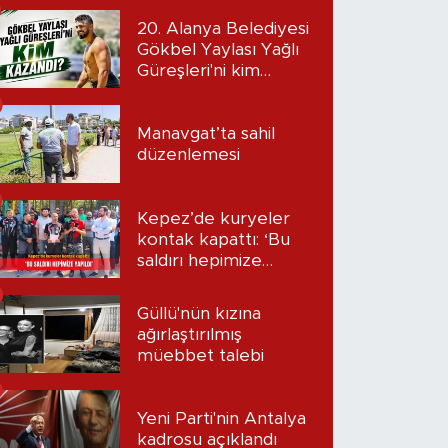
20. Alanya Belediyesi
Gökbel Yaylası Yağlı
Güreşleri'ni kim
kazandı?
Manavgat’ta sahil
düzenlemesi
Kepez’de kuryeler
kontak kapattı: ‘Bu
saldırı hepimize
yapıldı’
Güllü'nün kızına
ağırlaştırılmış
müebbet talebi
Yeni Parti'nin Antalya
kadrosu açıklandı