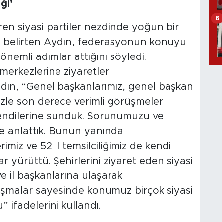
ği’
6
aren siyasi partiler nezdinde yoğun bir
ni belirten Aydın, federasyonun konuyu
nemli adımlar attığını söyledi.
 merkezlerine ziyaretler
ydın, “Genel başkanlarımız, genel başkan
mizle son derece verimli görüşmeler
 kendilerine sunduk. Sorunumuzu ve
de anlattık. Bunun yanında
iz ve 52 il temsilciliğimiz de kendi
r yürüttü. Şehirlerini ziyaret eden siyasi
 ve il başkanlarına ulaşarak
alışmalar sayesinde konumuz birçok siyasi
 ifadelerini kullandı.