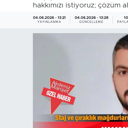
hakkımızı istiyoruz; çözüm a
Magazin
04.06.2026 - 13:21
04.06.2026 - 13:28
10
YAYINLANMA
GÜNCELLEME
PAYL
Özel Haber
Politika
Resmi İlanlar
Sağlık
Spor
Turizm