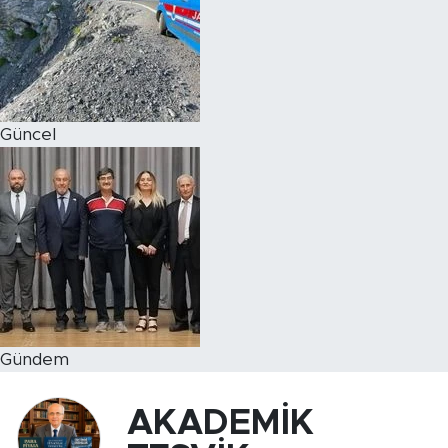
Magazin
Özel Haber
Güncel
Politika
Resmi İlanlar
Sağlık
Spor
Turizm
Gündem
AKADEMİK