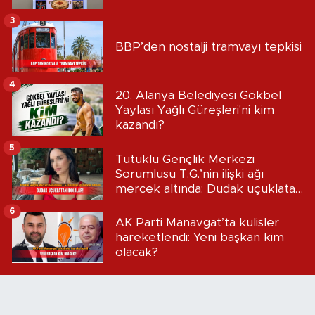
3
BBP’den nostalji tramvayı tepkisi
4
20. Alanya Belediyesi Gökbel
Yaylası Yağlı Güreşleri'ni kim
kazandı?
5
Tutuklu Gençlik Merkezi
Sorumlusu T.G.’nin ilişki ağı
mercek altında: Dudak uçuklatan
iddialar!
6
AK Parti Manavgat’ta kulisler
hareketlendi: Yeni başkan kim
olacak?