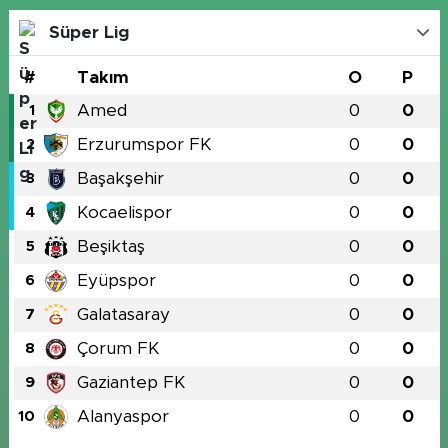
Süper Lig
#
Takım
O
P
Amed
0
0
1
Erzurumspor FK
0
0
2
Başakşehir
0
0
3
Kocaelispor
0
0
4
Beşiktaş
0
0
5
Eyüpspor
0
0
6
Galatasaray
0
0
7
Çorum FK
0
0
8
Gaziantep FK
0
0
9
Alanyaspor
0
0
10