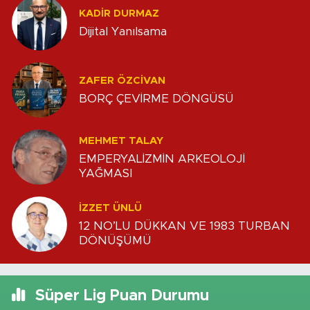
KADIR DURMAZ
Dijital Yanılsama
ZAFER ÖZCIVAN
BORÇ ÇEVİRME DÖNGÜSÜ
MEHMET TALAY
EMPERYALİZMİN ARKEOLOJİ
YAĞMASI
İZZET ÜNLÜ
12 NO’LU DÜKKAN VE 1983 TURBAN
DÖNÜŞÜMÜ
Süper Lig Puan Durumu