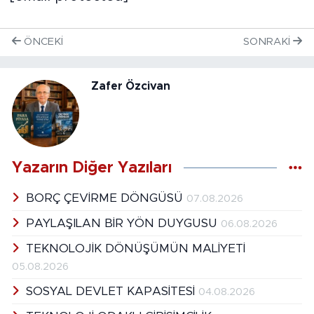
ÖNCEKI
SONRAKI
Zafer Özcivan
Yazarın Diğer Yazıları
BORÇ ÇEVİRME DÖNGÜSÜ
07.08.2026
PAYLAŞILAN BİR YÖN DUYGUSU
06.08.2026
TEKNOLOJİK DÖNÜŞÜMÜN MALİYETİ
05.08.2026
SOSYAL DEVLET KAPASİTESİ
04.08.2026