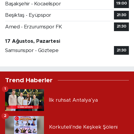
Başakşehir - Kocaelispor
19:00
Beşiktaş - Eyüpspor
21:30
Amed - Erzurumspor FK
21:30
17 Ağustos, Pazartesi
Samsunspor - Göztepe
21:30
Trend Haberler
1
İlk ruhsat Antalya’ya
2
Korkuteli’nde Keşkek Şöleni