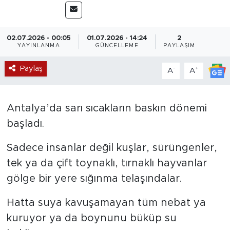
Magazin
02.07.2026 - 00:05
01.07.2026 - 14:24
2
Özel Haber
YAYINLANMA
GÜNCELLEME
PAYLAŞIM
Paylaş
-
+
Politika
A
A
Resmi İlanlar
Antalya’da sarı sıcakların baskın dönemi
başladı.
Sağlık
Sadece insanlar değil kuşlar, sürüngenler,
Spor
tek ya da çift toynaklı, tırnaklı hayvanlar
Turizm
gölge bir yere sığınma telaşındalar.
Hatta suya kavuşamayan tüm nebat ya
kuruyor ya da boynunu büküp su