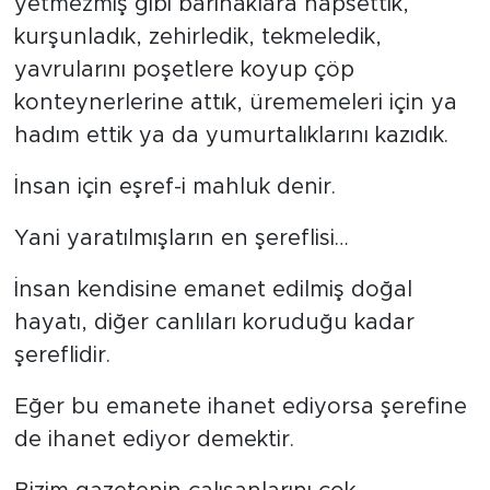
yetmezmiş gibi barınaklara hapsettik,
kurşunladık, zehirledik, tekmeledik,
yavrularını poşetlere koyup çöp
konteynerlerine attık, ürememeleri için ya
hadım ettik ya da yumurtalıklarını kazıdık.
İnsan için eşref-i mahluk denir.
Yani yaratılmışların en şereflisi…
İnsan kendisine emanet edilmiş doğal
hayatı, diğer canlıları koruduğu kadar
şereflidir.
Eğer bu emanete ihanet ediyorsa şerefine
de ihanet ediyor demektir.