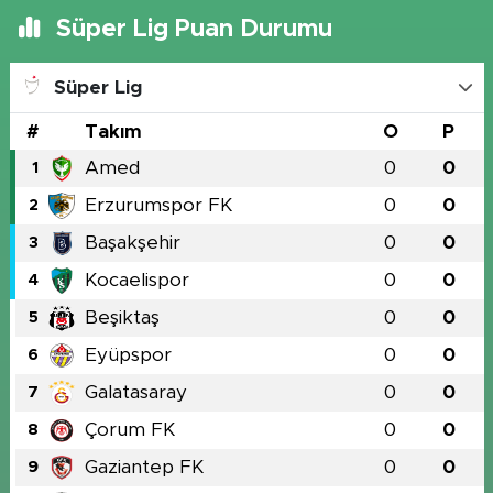
Süper Lig Puan Durumu
Süper Lig
#
Takım
O
P
Amed
0
0
1
Erzurumspor FK
0
0
2
Başakşehir
0
0
3
Kocaelispor
0
0
4
Beşiktaş
0
0
5
Eyüpspor
0
0
6
Galatasaray
0
0
7
Çorum FK
0
0
8
Gaziantep FK
0
0
9