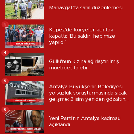
Manavgat’ta sahil düzenlemesi
3
Kepez’de kuryeler kontak
kapattı: ‘Bu saldırı hepimize
yapıldı’
4
Güllü'nün kızına ağırlaştırılmış
müebbet talebi
5
Antalya Büyükşehir Belediyesi
yolsuzluk soruşturmasında sıcak
gelişme: 2 isim yeniden gözaltına
alındı
6
Yeni Parti'nin Antalya kadrosu
açıklandı