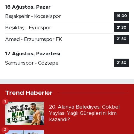
16 Ağustos, Pazar
Başakşehir - Kocaelispor
19:00
Beşiktaş - Eyüpspor
21:30
Amed - Erzurumspor FK
21:30
17 Ağustos, Pazartesi
Samsunspor - Göztepe
21:30
Trend Haberler
1
20. Alanya Belediyesi Gökbel
Yaylası Yağlı Güreşleri'ni kim
kazandı?
2