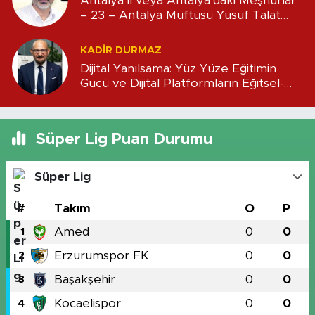
Antalya’lı veya Antalya’daki Meşhurlar
– 23 – Antalya Müftüsü Yusuf Talat
Efendi
KADIR DURMAZ
Dijital Yanılsama: Yüz Yüze Eğitimin
Gücü ve Dijital Platformların Eğitsel-
Mali Boyutu
Süper Lig Puan Durumu
Süper Lig
#
Takım
O
P
Amed
0
0
1
Erzurumspor FK
0
0
2
Başakşehir
0
0
3
Kocaelispor
0
0
4