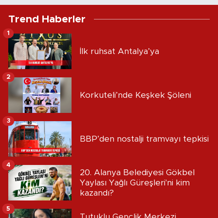
Trend Haberler
1
İlk ruhsat Antalya’ya
2
Korkuteli’nde Keşkek Şöleni
3
BBP’den nostalji tramvayı tepkisi
4
20. Alanya Belediyesi Gökbel
Yaylası Yağlı Güreşleri'ni kim
kazandı?
5
Tutuklu Gençlik Merkezi