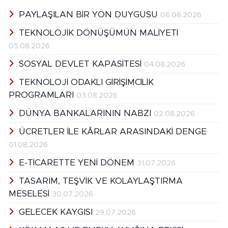
PAYLAŞILAN BİR YÖN DUYGUSU
06.08.2026
TEKNOLOJİK DÖNÜŞÜMÜN MALİYETİ
05.08.2026
SOSYAL DEVLET KAPASİTESİ
04.08.2026
TEKNOLOJİ ODAKLI GİRİŞİMCİLİK
PROGRAMLARI
03.08.2026
DÜNYA BANKALARININ NABZI
02.08.2026
ÜCRETLER İLE KÂRLAR ARASINDAKİ DENGE
01.08.2026
E-TİCARETTE YENİ DÖNEM
31.07.2026
TASARIM, TEŞVİK VE KOLAYLAŞTIRMA
MESELESİ
30.07.2026
GELECEK KAYGISI
29.07.2026