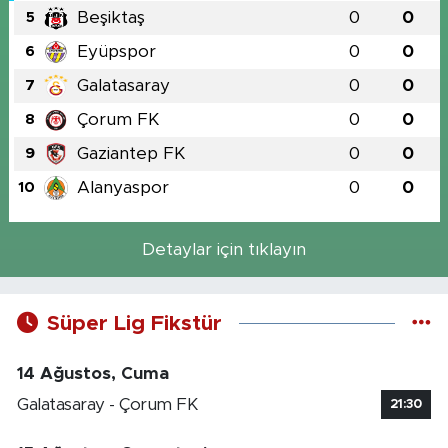
Beşiktaş
0
0
5
Eyüpspor
0
0
6
Galatasaray
0
0
7
Çorum FK
0
0
8
Gaziantep FK
0
0
9
Alanyaspor
0
0
10
Detaylar için tıklayın
Süper Lig Fikstür
14 Ağustos, Cuma
Galatasaray - Çorum FK
21:30