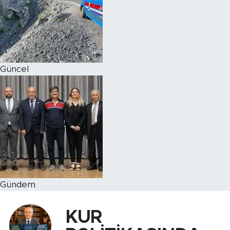
Magazin
Özel Haber
Güncel
Politika
Resmi İlanlar
Sağlık
Spor
Turizm
Gündem
KUR