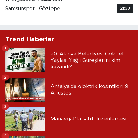
Samsunspor - Göztepe
21:30
Trend Haberler
1
20. Alanya Belediyesi Gökbel
Yaylası Yağlı Güreşleri'ni kim
kazandı?
2
Antalya'da elektrik kesintileri: 9
Ağustos
3
Manavgat’ta sahil düzenlemesi
4