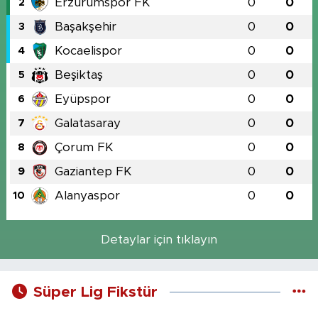
Erzurumspor FK
0
0
2
Başakşehir
0
0
3
Kocaelispor
0
0
4
Beşiktaş
0
0
5
Eyüpspor
0
0
6
Galatasaray
0
0
7
Çorum FK
0
0
8
Gaziantep FK
0
0
9
Alanyaspor
0
0
10
Detaylar için tıklayın
Süper Lig Fikstür