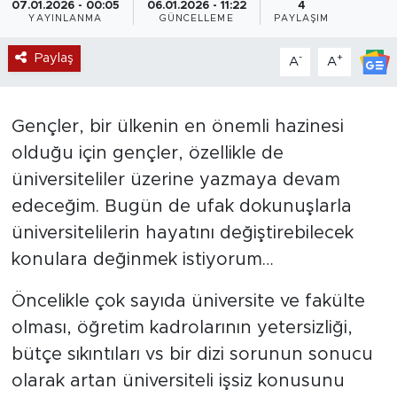
07.01.2026 - 00:05
06.01.2026 - 11:22
4
YAYINLANMA
GÜNCELLEME
PAYLAŞIM
Magazin
Paylaş
-
+
A
A
Özel Haber
Politika
Gençler, bir ülkenin en önemli hazinesi
olduğu için gençler, özellikle de
Resmi İlanlar
üniversiteliler üzerine yazmaya devam
edeceğim. Bugün de ufak dokunuşlarla
Sağlık
üniversitelilerin hayatını değiştirebilecek
Spor
konulara değinmek istiyorum…
Öncelikle çok sayıda üniversite ve fakülte
Turizm
olması, öğretim kadrolarının yetersizliği,
bütçe sıkıntıları vs bir dizi sorunun sonucu
olarak artan üniversiteli işsiz konusunu