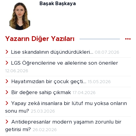
Başak Başkaya
Yazarın Diğer Yazıları
Lise skandalının düşündürdükleri…
08.07.2026
LGS Öğrencilerine ve ailelerine son öneriler
12.06.2026
Hayatımızdan bir çocuk geçti…
15.05.2026
Bir değere sahip çıkmak
17.04.2026
Yapay zekâ insanlara bir lütuf mu yoksa onların
sonu mu?
25.03.2026
Antidepresanlar modern yaşamın zorunlu bir
getirisi mi?
26.02.2026