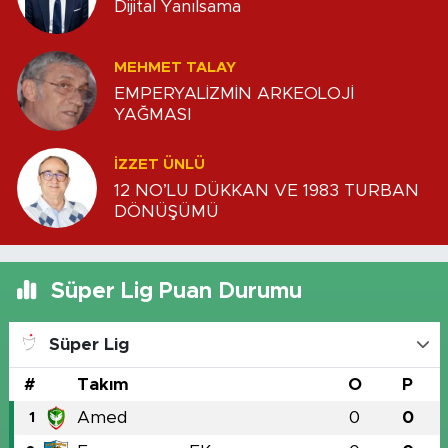
Dijital Yanılsama
MEHMET TALAY
EMPERYALİZMİN ARKEOLOJİ
YAĞMASI
İZZET ÜNLÜ
12 NO’LU DÜKKAN VE 1983 TURBAN
DÖNÜŞÜMÜ
Süper Lig Puan Durumu
Süper Lig
#
Takım
O
P
Amed
0
0
1