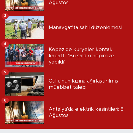
Ağustos
3
Manavgat’ta sahil düzenlemesi
4
Kepez’de kuryeler kontak
kapattı: ‘Bu saldırı hepimize
yapıldı’
5
Güllü'nün kızına ağırlaştırılmış
müebbet talebi
6
Antalya'da elektrik kesintileri: 8
Ağustos