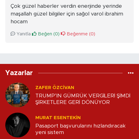
Çok güzel haberler verdin enerjinde yerinde
maşallah güzel bilgiler için sağol varol ibrahim
hocam
Yanıtla
Beğen (
0
)
Beğenme (
0
)
Yazarlar
ZAFER ÖZCIVAN
TRUMP’IN GÜMRÜK VERGİLERİ ŞİMDİ
ŞİRKETLERE GERİ DÖNÜYOR
MURAT ESENTEKIN
Pasaport başvurularını hızlandıracak
yeni sistem