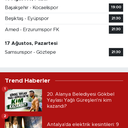
Başakşehir - Kocaelispor
19:00
Beşiktaş - Eyüpspor
21:30
Amed - Erzurumspor FK
21:30
17 Ağustos, Pazartesi
Samsunspor - Göztepe
21:30
Trend Haberler
1
20. Alanya Belediyesi Gökbel
Yaylası Yağlı Güreşleri'ni kim
kazandı?
2
Antalya'da elektrik kesintileri: 9