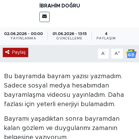
İBRAHIM DOĞRU
Magazin
Özel Haber
02.06.2026 - 00:00
01.06.2026 - 13:15
4
YAYINLANMA
GÜNCELLEME
PAYLAŞIM
Politika
Paylaş
-
+
A
A
Resmi İlanlar
Sağlık
Bu bayramda bayram yazısı yazmadım.
Sadece sosyal medya hesabımdan
Spor
bayramlaşma videosu yayınladım. Daha
fazlası için yeterli enerjiyi bulamadım.
Turizm
Bayramı yaşadıktan sonra bayramdan
kalan gözlem ve duygularımı zamanın
belgesine yazıyorum.