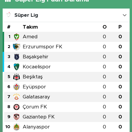
Süper Lig
#
Takım
O
P
Amed
0
0
1
Erzurumspor FK
0
0
2
Başakşehir
0
0
3
Kocaelispor
0
0
4
Beşiktaş
0
0
5
Eyüpspor
0
0
6
Galatasaray
0
0
7
Çorum FK
0
0
8
Gaziantep FK
0
0
9
Alanyaspor
0
0
10