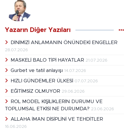
Yazarın Diğer Yazıları
DİNİMİZİ ANLAMANIN ÖNÜNDEKİ ENGELLER
28.07.2026
MASKELİ BALO TİPİ HAYATLAR
21.07.2026
Gurbet ve tatil anlayışı
14.07.2026
HIZLI GÜNDEMLER ÜLKESİ
07.07.2026
EĞİTİMSİZ OLMUYOR
29.06.2026
ROL MODEL KİŞİLİKLERİN DURUMU VE
TOPLUMSAL ETKİSİ NE DURUMDA?
23.06.2026
ALLAHA İMAN DİSİPLİNİ VE TEHDİTLER
16.06.2026