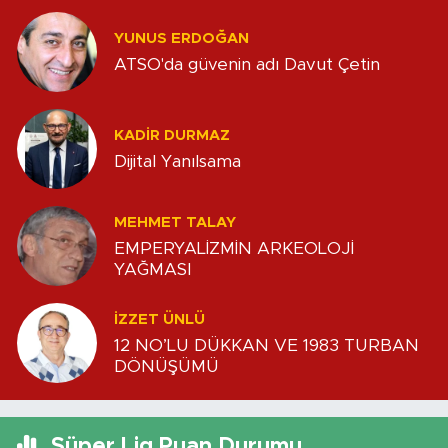
YUNUS ERDOĞAN
ATSO'da güvenin adı Davut Çetin
KADIR DURMAZ
Dijital Yanılsama
MEHMET TALAY
EMPERYALİZMİN ARKEOLOJİ
YAĞMASI
İZZET ÜNLÜ
12 NO’LU DÜKKAN VE 1983 TURBAN
DÖNÜŞÜMÜ
Süper Lig Puan Durumu